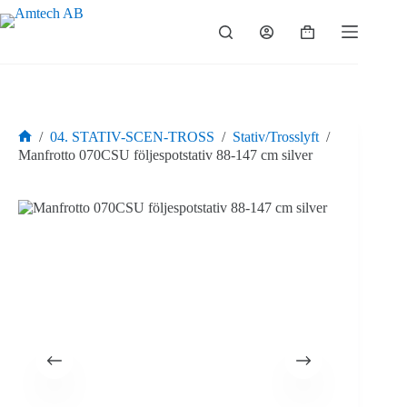
Hoppa
till
Varukorg
innehåll
/
04. STATIV-SCEN-TROSS
/
Stativ/Trosslyft
/
Hem
Manfrotto 070CSU följespotstativ 88-147 cm silver