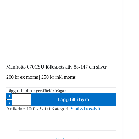
Manfrotto 070CSU följespotstativ 88-147 cm silver
200
kr
ex moms |
250
kr
inkl moms
Lägg till i din hyresförförfrågan
Manfrotto
Lägg till i hyra
070CSU
följespotstativ
Artikelnr:
1001232.00
Kategori:
Stativ/Trosslyft
88-
147
cm
silver
mängd