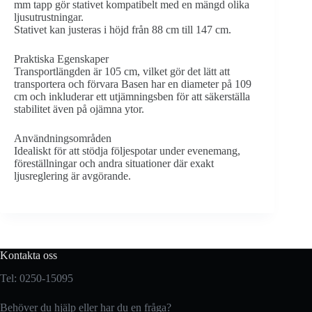
mm tapp gör stativet kompatibelt med en mängd olika
ljusutrustningar.
Stativet kan justeras i höjd från 88 cm till 147 cm.
Praktiska Egenskaper
Transportlängden är 105 cm, vilket gör det lätt att
transportera och förvara Basen har en diameter på 109
cm och inkluderar ett utjämningsben för att säkerställa
stabilitet även på ojämna ytor.
Användningsområden
Idealiskt för att stödja följespotar under evenemang,
föreställningar och andra situationer där exakt
ljusreglering är avgörande.
Kontakta oss
Tel: 0250-15095
Behöver du hjälp eller har du en fråga?