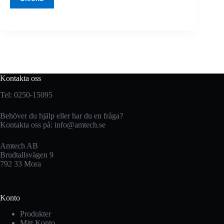
Kontakta oss
Tel: 0250-15095
Behöver du hjälp eller har du en fråga?
Kontakta oss på:
info@amtech.se
Amtech AB
Brudtallsvägen 9
792 33 Mora
Konto
Produkter
Mitt Konto