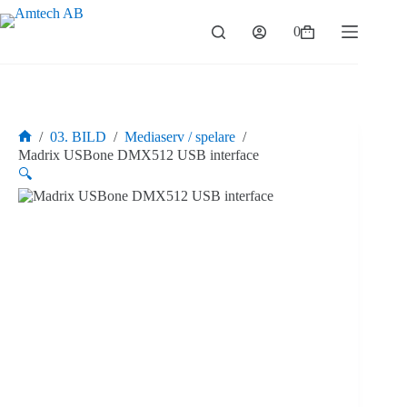
Hoppa
till
0
Varukorg
innehåll
/
03. BILD
/
Mediaserv / spelare
/
Hem
Madrix USBone DMX512 USB interface
🔍