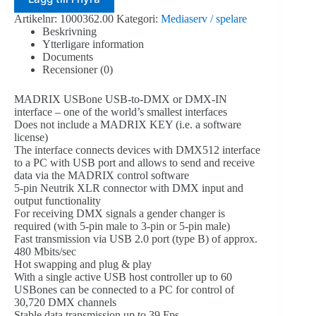
USB
Artikelnr:
1000362.00
Kategori:
Mediaserv / spelare
interface
Beskrivning
mängd
Ytterligare information
Documents
Recensioner (0)
MADRIX USBone USB-to-DMX or DMX-IN
interface – one of the world’s smallest interfaces
Does not include a MADRIX KEY (i.e. a software
license)
The interface connects devices with DMX512 interface
to a PC with USB port and allows to send and receive
data via the MADRIX control software
5-pin Neutrik XLR connector with DMX input and
output functionality
For receiving DMX signals a gender changer is
required (with 5-pin male to 3-pin or 5-pin male)
Fast transmission via USB 2.0 port (type B) of approx.
480 Mbits/sec
Hot swapping and plug & play
With a single active USB host controller up to 60
USBones can be connected to a PC for control of
30,720 DMX channels
Stable data transmission up to 39 Fps