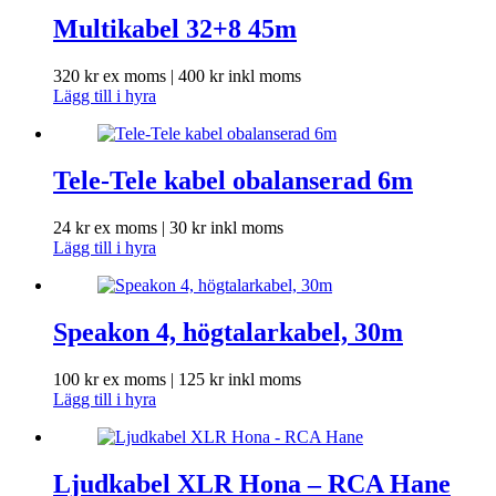
Multikabel 32+8 45m
320
kr
ex moms |
400
kr
inkl moms
Lägg till i hyra
Tele-Tele kabel obalanserad 6m
24
kr
ex moms |
30
kr
inkl moms
Lägg till i hyra
Speakon 4, högtalarkabel, 30m
100
kr
ex moms |
125
kr
inkl moms
Lägg till i hyra
Ljudkabel XLR Hona – RCA Hane