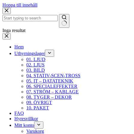
Hoppa till innehåll
Inga resultat
Hem
Uthyrningslager
01. LJUD
02. LJUS
03. BILD
04. STATIV-SCEN-TROSS
05. IT – DATATEKNIK
06. SPECIALEFFEKTER
07. STRÖM – KABLAGE
08. TYGER – DEKOR
09. ÖVRIGT
10. PAKET
FAQ
Hyresvillkor
Mitt konto
Varukorg