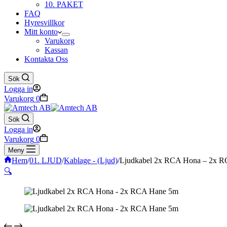
10. PAKET
FAQ
Hyresvillkor
Mitt konto
Varukorg
Kassan
Kontakta Oss
Sök
Logga in
Varukorg
0
Sök
Logga in
Varukorg
0
Meny
Hem
/
01. LJUD
/
Kablage - (Ljud)
/
Ljudkabel 2x RCA Hona – 2x 
🔍