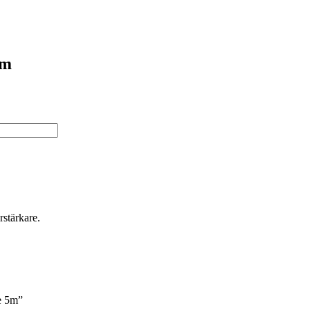
5m
rstärkare.
e 5m”