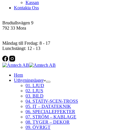
Kassan
Kontakta Oss
Addres
Brudtallsvägen 9
792 33 Mora
Öppettider
Måndag till Fredag: 8 - 17
Lunchstängt: 12 - 13
Hem
Uthyrningslager
01. LJUD
02. LJUS
03. BILD
04. STATIV-SCEN-TROSS
05. IT – DATATEKNIK
06. SPECIALEFFEKTER
07. STRÖM – KABLAGE
08. TYGER – DEKOR
09. ÖVRIGT