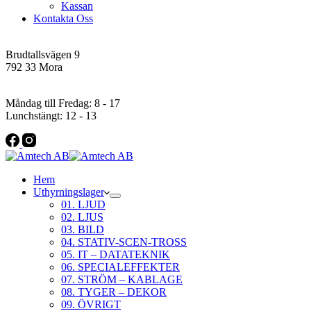
Kassan
Kontakta Oss
Addres
Brudtallsvägen 9
792 33 Mora
Öppettider
Måndag till Fredag: 8 - 17
Lunchstängt: 12 - 13
Hem
Uthyrningslager
01. LJUD
02. LJUS
03. BILD
04. STATIV-SCEN-TROSS
05. IT – DATATEKNIK
06. SPECIALEFFEKTER
07. STRÖM – KABLAGE
08. TYGER – DEKOR
09. ÖVRIGT