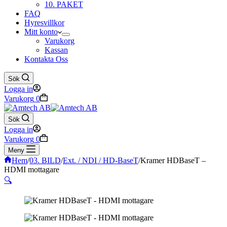
10. PAKET
FAQ
Hyresvillkor
Mitt konto
Varukorg
Kassan
Kontakta Oss
Sök
Logga in
Varukorg
0
Sök
Logga in
Varukorg
0
Meny
Hem
/
03. BILD
/
Ext. / NDI / HD-BaseT
/
Kramer HDBaseT –
HDMI mottagare
🔍