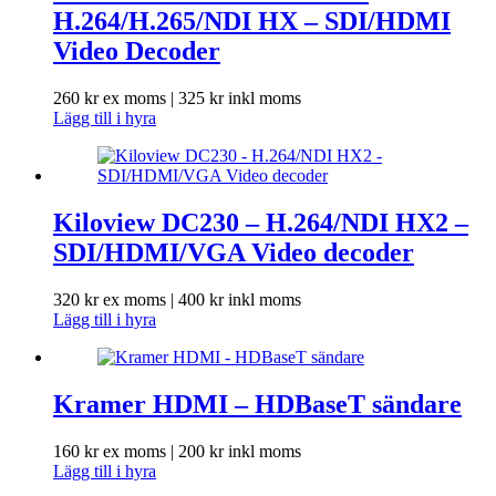
H.264/H.265/NDI HX – SDI/HDMI
Video Decoder
260
kr
ex moms |
325
kr
inkl moms
Lägg till i hyra
Kiloview DC230 – H.264/NDI HX2 –
SDI/HDMI/VGA Video decoder
320
kr
ex moms |
400
kr
inkl moms
Lägg till i hyra
Kramer HDMI – HDBaseT sändare
160
kr
ex moms |
200
kr
inkl moms
Lägg till i hyra