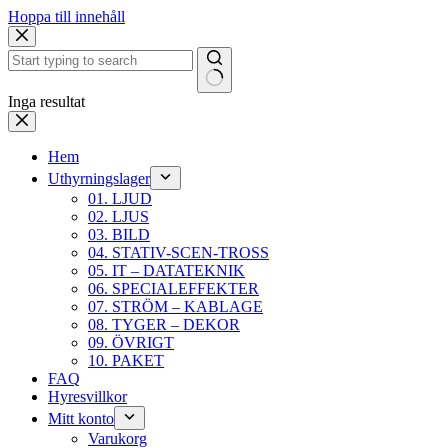
Hoppa till innehåll
Inga resultat
Hem
Uthyrningslager
01. LJUD
02. LJUS
03. BILD
04. STATIV-SCEN-TROSS
05. IT – DATATEKNIK
06. SPECIALEFFEKTER
07. STRÖM – KABLAGE
08. TYGER – DEKOR
09. ÖVRIGT
10. PAKET
FAQ
Hyresvillkor
Mitt konto
Varukorg