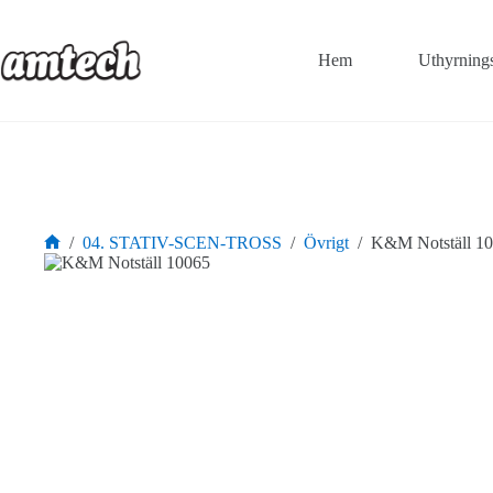
Hoppa
till
innehåll
Hem
Uthyrning
/
04. STATIV-SCEN-TROSS
/
Övrigt
/
K&M Notställ 1
Hem