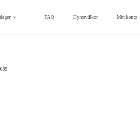
slager
FAQ
Hyresvillkor
Mitt konto
0065