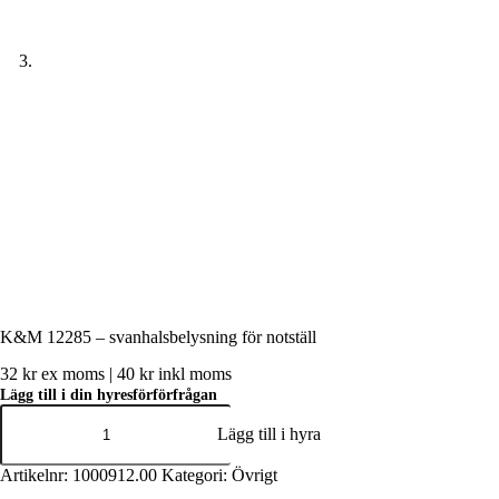
K&M 12285 – svanhalsbelysning för notställ
32
kr
ex moms |
40
kr
inkl moms
Lägg till i din hyresförförfrågan
K&M
12285
Lägg till i hyra
-
svanhalsbelysning
Artikelnr:
1000912.00
Kategori:
Övrigt
för