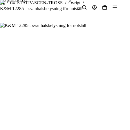
Hoppa
/
04. STATIV-SCEN-TROSS
/
Övrigt
/
Hem
till
K&M 12285 – svanhalsbelysning för notställ
Varukorg
innehåll