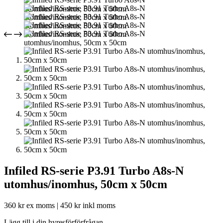
Infiled RS-serie P3.91 Turbo A8s-N
utomhus/inomhus, 50cm x 50cm
360
kr
ex moms |
450
kr
inkl moms
Lägg till i din hyresförförfrågan