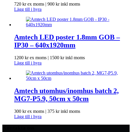
720
kr
ex moms |
900
kr
inkl moms
Lägg till i hyra
Amtech LED poster 1.8mm GOB –
IP30 – 640x1920mm
1200
kr
ex moms |
1500
kr
inkl moms
Lägg till i hyra
Amtech utomhus/inomhus batch 2,
MG7-P5.9, 50cm x 50cm
300
kr
ex moms |
375
kr
inkl moms
Lägg till i hyra
Kontakta oss