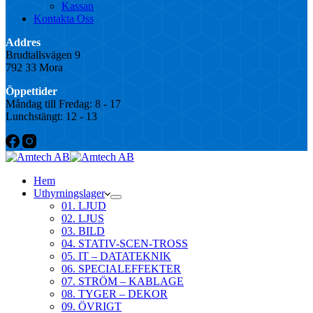
Kassan
Kontakta Oss
Addres
Brudtallsvägen 9
792 33 Mora
Öppettider
Måndag till Fredag: 8 - 17
Lunchstängt: 12 - 13
Hem
Uthyrningslager
01. LJUD
02. LJUS
03. BILD
04. STATIV-SCEN-TROSS
05. IT – DATATEKNIK
06. SPECIALEFFEKTER
07. STRÖM – KABLAGE
08. TYGER – DEKOR
09. ÖVRIGT