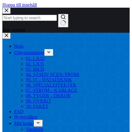
Hoppa till innehåll
Inga resultat
Hem
Uthyrningslager
01. LJUD
02. LJUS
03. BILD
04. STATIV-SCEN-TROSS
05. IT – DATATEKNIK
06. SPECIALEFFEKTER
07. STRÖM – KABLAGE
08. TYGER – DEKOR
09. ÖVRIGT
10. PAKET
FAQ
Hyresvillkor
Mitt konto
Varukorg