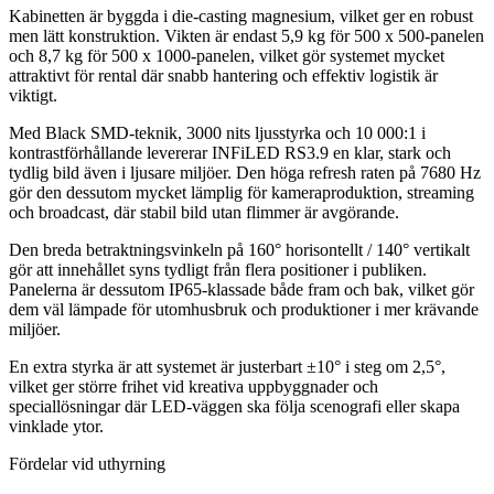
Kabinetten är byggda i die-casting magnesium, vilket ger en robust
men lätt konstruktion. Vikten är endast 5,9 kg för 500 x 500-panelen
och 8,7 kg för 500 x 1000-panelen, vilket gör systemet mycket
attraktivt för rental där snabb hantering och effektiv logistik är
viktigt.
Med Black SMD-teknik, 3000 nits ljusstyrka och 10 000:1 i
kontrastförhållande levererar INFiLED RS3.9 en klar, stark och
tydlig bild även i ljusare miljöer. Den höga refresh raten på 7680 Hz
gör den dessutom mycket lämplig för kameraproduktion, streaming
och broadcast, där stabil bild utan flimmer är avgörande.
Den breda betraktningsvinkeln på 160° horisontellt / 140° vertikalt
gör att innehållet syns tydligt från flera positioner i publiken.
Panelerna är dessutom IP65-klassade både fram och bak, vilket gör
dem väl lämpade för utomhusbruk och produktioner i mer krävande
miljöer.
En extra styrka är att systemet är justerbart ±10° i steg om 2,5°,
vilket ger större frihet vid kreativa uppbyggnader och
speciallösningar där LED-väggen ska följa scenografi eller skapa
vinklade ytor.
Fördelar vid uthyrning