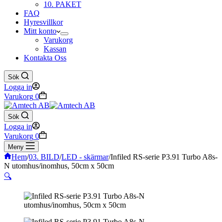
10. PAKET
FAQ
Hyresvillkor
Mitt konto
Varukorg
Kassan
Kontakta Oss
Sök
Logga in
Varukorg
0
Sök
Logga in
Varukorg
0
Meny
Hem
/
03. BILD
/
LED - skärmar
/
Infiled RS-serie P3.91 Turbo A8s-
N utomhus/inomhus, 50cm x 50cm
🔍