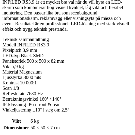
INFiLED RS3.9 är ett mycket bra val när du vill hyra en LED-
skärm som kombinerar hög visuell kvalitet, låg vikt och flexibel
montering. Den passar lika bra som scenbakgrund,
informationsskärm, reklamvägg eller visningsyta på mässa och
event. Resultatet är en professionell LED-lösning med stark visuell
effekt och trygg teknisk prestanda.
Teknisk sammanfattning
Modell INFiLED RS3.9
Pixelpitch 3,9 mm
LED-typ Black SMD
Panelstorlek 500 x 500 x 82 mm
Vikt 5,9 kg
Material Magnesium
Ljusstyrka 3000 nits
Kontrast 10 000:1
Scan 1/8
Refresh rate 7680 Hz
Betraktningsvinkel 160° / 140°
IP-klassning IP65 front & rear
Vinkeljustering ±10° i steg om 2,5°
Vikt
6 kg
Dimensioner
50 × 50 × 7 cm