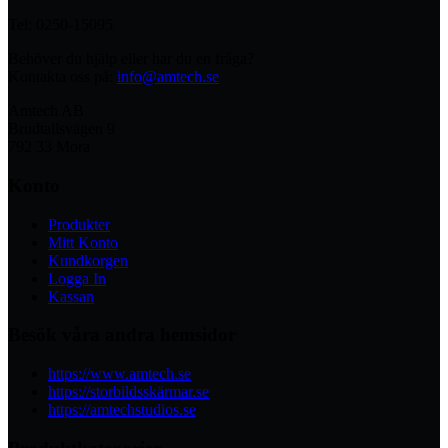
Tel: 0250-15095
Behöver du hjälp eller har du en fråga?
Kontakta oss på:
info@amtech.se
Amtech AB
Brudtallsvägen 9
792 33 Mora
Konto
Produkter
Mitt Konto
Kundkorgen
Logga In
Kassan
Besök våra andra hemsidor
https://www.amtech.se
https://storbildsskärmar.se
https://amtechstudios.se