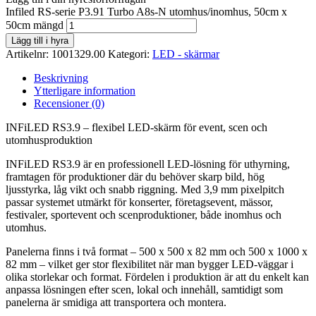
Infiled RS-serie P3.91 Turbo A8s-N utomhus/inomhus, 50cm x
50cm mängd
Lägg till i hyra
Artikelnr:
1001329.00
Kategori:
LED - skärmar
Beskrivning
Ytterligare information
Recensioner (0)
INFiLED RS3.9 – flexibel LED-skärm för event, scen och
utomhusproduktion
INFiLED RS3.9 är en professionell LED-lösning för uthyrning,
framtagen för produktioner där du behöver skarp bild, hög
ljusstyrka, låg vikt och snabb riggning. Med 3,9 mm pixelpitch
passar systemet utmärkt för konserter, företagsevent, mässor,
festivaler, sportevent och scenproduktioner, både inomhus och
utomhus.
Panelerna finns i två format – 500 x 500 x 82 mm och 500 x 1000 x
82 mm – vilket ger stor flexibilitet när man bygger LED-väggar i
olika storlekar och format. Fördelen i produktion är att du enkelt kan
anpassa lösningen efter scen, lokal och innehåll, samtidigt som
panelerna är smidiga att transportera och montera.