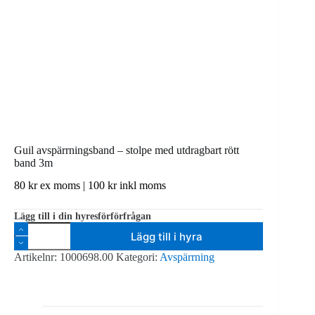
Guil avspärrningsband – stolpe med utdragbart rött
band 3m
80
kr
ex moms |
100
kr
inkl moms
Lägg till i din hyresförförfrågan
Guil
Lägg till i hyra
avspärrningsband
-
Artikelnr:
1000698.00
Kategori:
Avspärrning
stolpe
med
utdragbart
rött
band