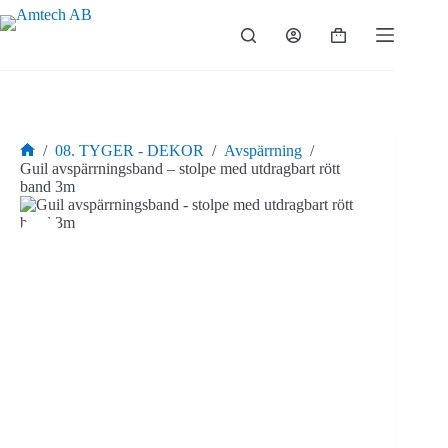
Hoppa
till
Varukorg
innehåll
/
08. TYGER - DEKOR
/
Avspärrning
/
Hem
Guil avspärrningsband – stolpe med utdragbart rött
band 3m