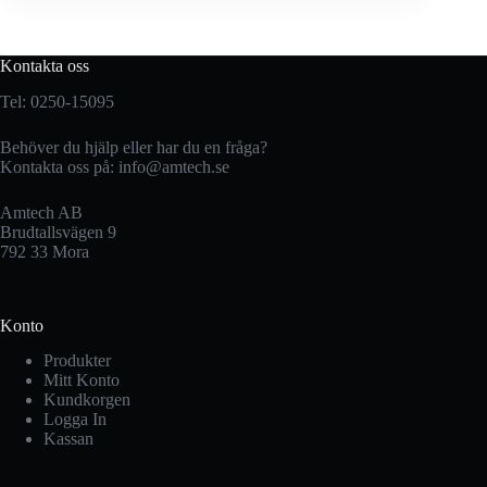
Kontakta oss
Tel: 0250-15095
Behöver du hjälp eller har du en fråga?
Kontakta oss på:
info@amtech.se
Amtech AB
Brudtallsvägen 9
792 33 Mora
Konto
Produkter
Mitt Konto
Kundkorgen
Logga In
Kassan