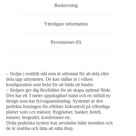
3m
Beskrivning
mängd
Ytterligare information
Recensioner (0)
– Stolpe i rostfritt stål som är utformat för att dela eller
dela upp utrymmen. De kan ställas in i vilken
konfiguration som helst för att bilda ett hinder.
– Stolpen ger dig flexibilitet för att skapa optimal flöde.
Den har ett 3 meter uppdragbart band och en stilfull ny
design som har fyrvägsanslutning. Systemet är den
perfekta lösningen för effektiv kökontroll på offentliga
platser som t.ex mässor, flygplatser, banker, hotell,
museer, biografer, konferenser etc.
Detta praktiska system kan användas både inomhus och
de är snabba och lätta att sätta ihop.