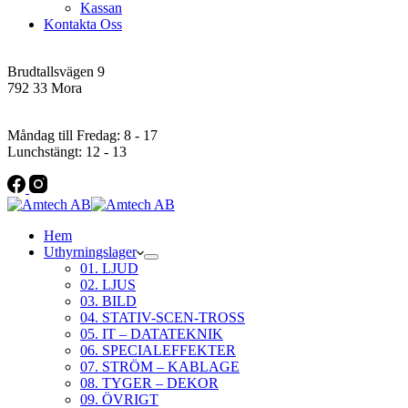
Kassan
Kontakta Oss
Addres
Brudtallsvägen 9
792 33 Mora
Öppettider
Måndag till Fredag: 8 - 17
Lunchstängt: 12 - 13
Hem
Uthyrningslager
01. LJUD
02. LJUS
03. BILD
04. STATIV-SCEN-TROSS
05. IT – DATATEKNIK
06. SPECIALEFFEKTER
07. STRÖM – KABLAGE
08. TYGER – DEKOR
09. ÖVRIGT