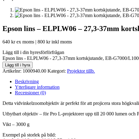
Epson lins – ELPLW06 – 27,3-37mm korts
640
kr
ex moms |
800
kr
inkl moms
Lägg till i din hyresförförfrågan
Epson lins - ELPLW06 - 27,3-37mm kortskjutande, EB-G7000/L1000
Lägg till i hyra
Artikelnr:
1000940.00
Kategori:
Projektor tillb.
Beskrivning
Ytterligare information
Recensioner (0)
Detta vidvinkelzoomobjektiv är perfekt för att projicera stora högkvalit
Utbytbart objektiv – för Pro L-projektorer upp till 20 000 lumen och 
Vikt – 3000 g
Exempel på storlek på bild: