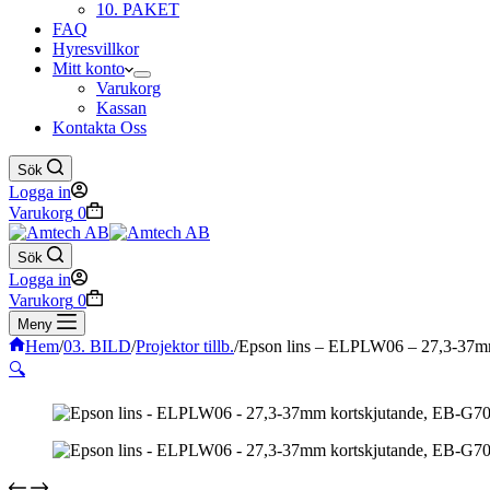
10. PAKET
FAQ
Hyresvillkor
Mitt konto
Varukorg
Kassan
Kontakta Oss
Sök
Logga in
Varukorg
0
Sök
Logga in
Varukorg
0
Meny
Hem
/
03. BILD
/
Projektor tillb.
/
Epson lins – ELPLW06 – 27,3-37mm
🔍