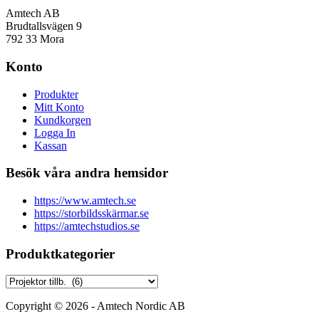
Amtech AB
Brudtallsvägen 9
792 33 Mora
Konto
Produkter
Mitt Konto
Kundkorgen
Logga In
Kassan
Besök våra andra hemsidor
https://www.amtech.se
https://storbildsskärmar.se
https://amtechstudios.se
Produktkategorier
Copyright © 2026 - Amtech Nordic AB