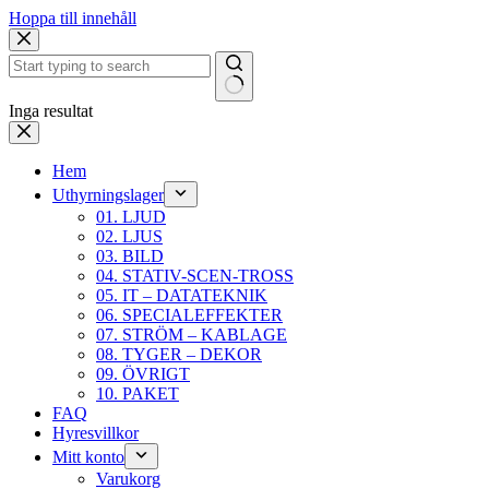
Hoppa till innehåll
Inga resultat
Hem
Uthyrningslager
01. LJUD
02. LJUS
03. BILD
04. STATIV-SCEN-TROSS
05. IT – DATATEKNIK
06. SPECIALEFFEKTER
07. STRÖM – KABLAGE
08. TYGER – DEKOR
09. ÖVRIGT
10. PAKET
FAQ
Hyresvillkor
Mitt konto
Varukorg