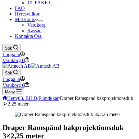
10. PAKET
FAQ
Hyresvillkor
Mitt konto
Varukorg
Kassan
Kontakta Oss
Sök
Logga in
Varukorg
0
Sök
Logga in
Varukorg
0
Meny
Hem
/
03. BILD
/
Filmdukar
/
Draper Ramspänd bakprojektionsduk
3×2,25 meter
Draper Ramspänd bakprojektionsduk
3×2,25 meter