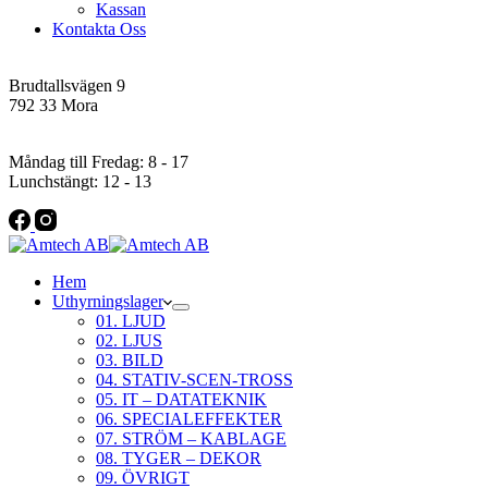
Kassan
Kontakta Oss
Addres
Brudtallsvägen 9
792 33 Mora
Öppettider
Måndag till Fredag: 8 - 17
Lunchstängt: 12 - 13
Hem
Uthyrningslager
01. LJUD
02. LJUS
03. BILD
04. STATIV-SCEN-TROSS
05. IT – DATATEKNIK
06. SPECIALEFFEKTER
07. STRÖM – KABLAGE
08. TYGER – DEKOR
09. ÖVRIGT