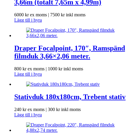
3,66m (totalt 7,65m x 4,99m)
6000
kr
ex moms |
7500
kr
inkl moms
Lägg till i hyra
Draper Focalpoint, 170″, Ramspänd
filmduk 3,66×2,06 meter.
800
kr
ex moms |
1000
kr
inkl moms
Lägg till i hyra
Stativduk 180x180cm, Trebent stativ
240
kr
ex moms |
300
kr
inkl moms
Lägg till i hyra