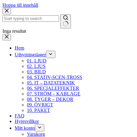
Hoppa till innehåll
Inga resultat
Hem
Uthyrningslager
01. LJUD
02. LJUS
03. BILD
04. STATIV-SCEN-TROSS
05. IT – DATATEKNIK
06. SPECIALEFFEKTER
07. STRÖM – KABLAGE
08. TYGER – DEKOR
09. ÖVRIGT
10. PAKET
FAQ
Hyresvillkor
Mitt konto
Varukorg