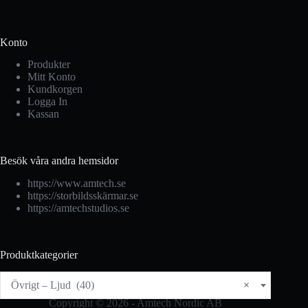
Konto
Produkter
Mitt Konto
Kundkorgen
Logga In
Kassan
Besök våra andra hemsidor
https://www.amtech.se
https://storbildsskärmar.se
https://amtechstudios.se
Produktkategorier
Övrigt – Ljud (40)
×
Copyright © 2026 - Amtech Nordic AB