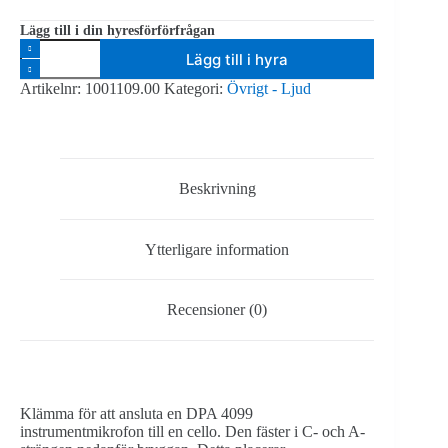
Lägg till i din hyresförförfrågan
DPA
Lägg till i hyra
4099
Clip
Artikelnr:
1001109.00
Kategori:
Övrigt - Ljud
för
ståbas/kontrabas/cello
mängd
Beskrivning
Ytterligare information
Recensioner (0)
Klämma för att ansluta en DPA 4099
instrumentmikrofon till en cello. Den fäster i C- och A-