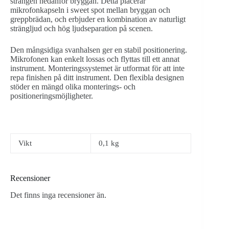
strängen nedanför bryggan. Detta placerar
mikrofonkapseln i sweet spot mellan bryggan och
greppbrädan, och erbjuder en kombination av naturligt
strängljud och hög ljudseparation på scenen.
Den mångsidiga svanhalsen ger en stabil positionering.
Mikrofonen kan enkelt lossas och flyttas till ett annat
instrument. Monteringssystemet är utformat för att inte
repa finishen på ditt instrument. Den flexibla designen
stöder en mängd olika monterings- och
positioneringsmöjligheter.
Vikt
0,1 kg
Recensioner
Det finns inga recensioner än.