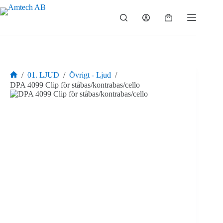
Hoppa
till
Varukorg
innehåll
/
01. LJUD
/
Övrigt - Ljud
/
Hem
DPA 4099 Clip för ståbas/kontrabas/cello