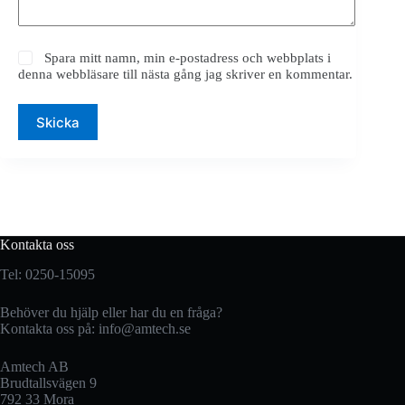
Spara mitt namn, min e-postadress och webbplats i
denna webbläsare till nästa gång jag skriver en kommentar.
Skicka
Kontakta oss
Tel: 0250-15095
Behöver du hjälp eller har du en fråga?
Kontakta oss på:
info@amtech.se
Amtech AB
Brudtallsvägen 9
792 33 Mora