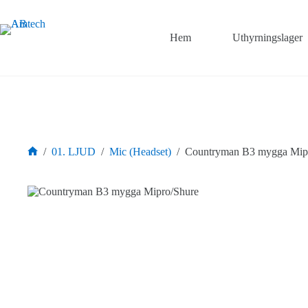
Hoppa
till
innehåll
Hem
Uthyrningslager
/
01. LJUD
/
Mic (Headset)
/
Countryman B3 mygga Mip
Hem