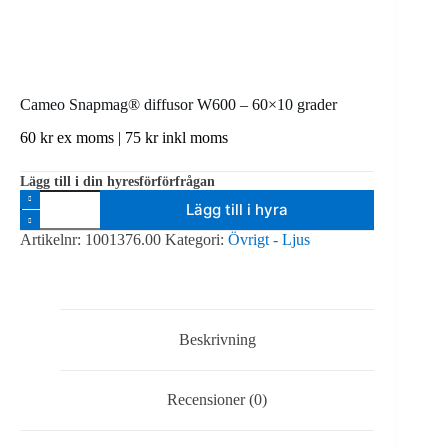
Cameo Snapmag® diffusor W600 – 60×10 grader
60
kr
ex moms |
75
kr
inkl moms
Lägg till i din hyresförförfrågan
Cameo
Lägg till i hyra
Snapmag®
diffusor
Artikelnr:
1001376.00
Kategori:
Övrigt - Ljus
W600
-
60x10
grader
mängd
Beskrivning
Recensioner (0)