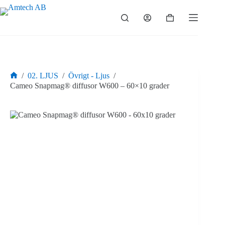
Hoppa
till
Varukorg
innehåll
/
02. LJUS
/
Övrigt - Ljus
/
Hem
Cameo Snapmag® diffusor W600 – 60×10 grader