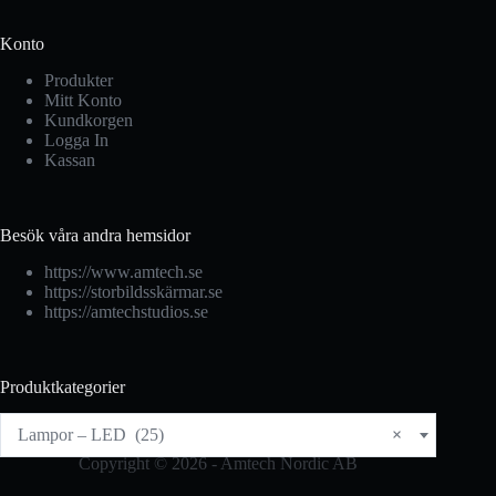
Konto
Produkter
Mitt Konto
Kundkorgen
Logga In
Kassan
Besök våra andra hemsidor
https://www.amtech.se
https://storbildsskärmar.se
https://amtechstudios.se
Produktkategorier
Lampor – LED (25)
×
Copyright © 2026 - Amtech Nordic AB