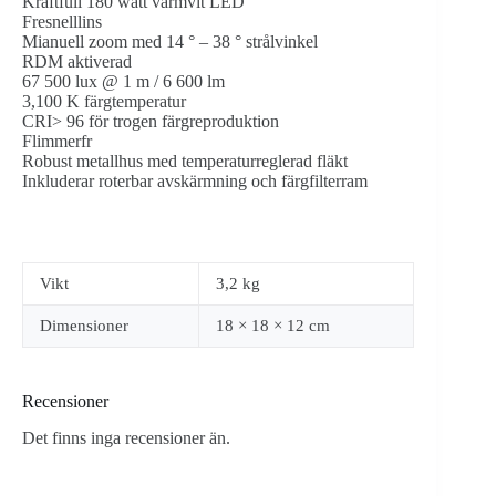
Kraftfull 180 watt varmvit LED
Fresnelllins
Mianuell zoom med 14 ° – 38 ° strålvinkel
RDM aktiverad
67 500 lux @ 1 m / 6 600 lm
3,100 K färgtemperatur
CRI> 96 för trogen färgreproduktion
Flimmerfr
Robust metallhus med temperaturreglerad fläkt
Inkluderar roterbar avskärmning och färgfilterram
Vikt
3,2 kg
Dimensioner
18 × 18 × 12 cm
Recensioner
Det finns inga recensioner än.