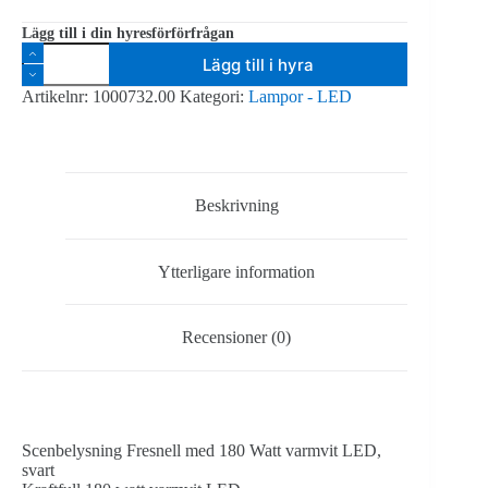
Lägg till i din hyresförförfrågan
Cameo
Lägg till i hyra
Fresnell
TS
Artikelnr:
1000732.00
Kategori:
Lampor - LED
200
WW
mängd
Beskrivning
Ytterligare information
Recensioner (0)
Scenbelysning Fresnell med 180 Watt varmvit LED,
svart