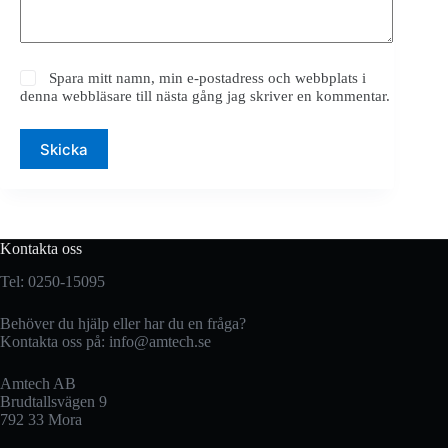
Spara mitt namn, min e-postadress och webbplats i
denna webbläsare till nästa gång jag skriver en kommentar.
Skicka
Kontakta oss
Tel: 0250-15095
Behöver du hjälp eller har du en fråga?
Kontakta oss på:
info@amtech.se
Amtech AB
Brudtallsvägen 9
792 33 Mora