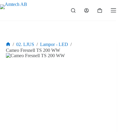
Hoppa
till
Varukorg
innehåll
/
02. LJUS
/
Lampor - LED
/
Hem
Cameo Fresnell TS 200 WW