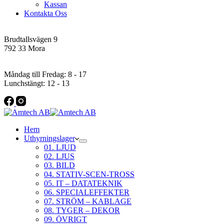
Kassan
Kontakta Oss
Addres
Brudtallsvägen 9
792 33 Mora
Öppettider
Måndag till Fredag: 8 - 17
Lunchstängt: 12 - 13
Hem
Uthyrningslager
01. LJUD
02. LJUS
03. BILD
04. STATIV-SCEN-TROSS
05. IT – DATATEKNIK
06. SPECIALEFFEKTER
07. STRÖM – KABLAGE
08. TYGER – DEKOR
09. ÖVRIGT