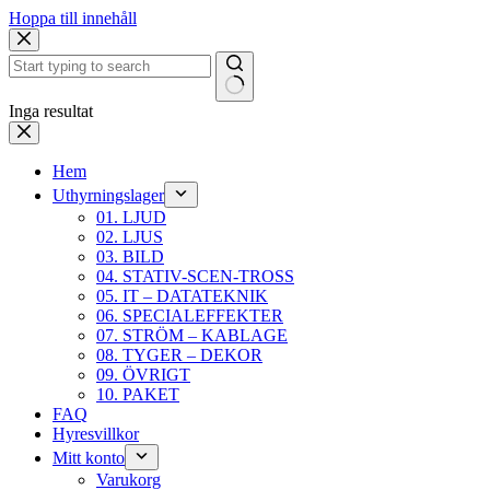
Hoppa till innehåll
Inga resultat
Hem
Uthyrningslager
01. LJUD
02. LJUS
03. BILD
04. STATIV-SCEN-TROSS
05. IT – DATATEKNIK
06. SPECIALEFFEKTER
07. STRÖM – KABLAGE
08. TYGER – DEKOR
09. ÖVRIGT
10. PAKET
FAQ
Hyresvillkor
Mitt konto
Varukorg