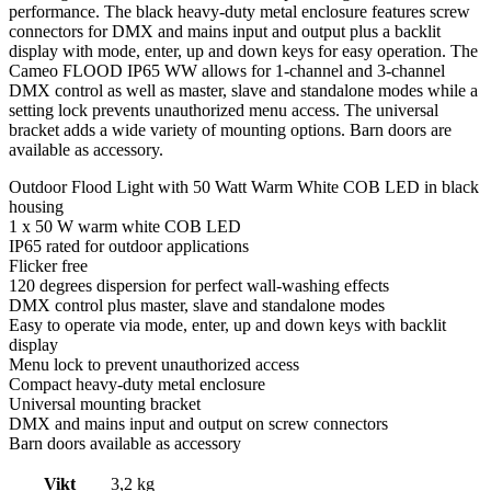
performance. The black heavy-duty metal enclosure features screw
connectors for DMX and mains input and output plus a backlit
display with mode, enter, up and down keys for easy operation. The
Cameo FLOOD IP65 WW allows for 1-channel and 3-channel
DMX control as well as master, slave and standalone modes while a
setting lock prevents unauthorized menu access. The universal
bracket adds a wide variety of mounting options. Barn doors are
available as accessory.
Outdoor Flood Light with 50 Watt Warm White COB LED in black
housing
1 x 50 W warm white COB LED
IP65 rated for outdoor applications
Flicker free
120 degrees dispersion for perfect wall-washing effects
DMX control plus master, slave and standalone modes
Easy to operate via mode, enter, up and down keys with backlit
display
Menu lock to prevent unauthorized access
Compact heavy-duty metal enclosure
Universal mounting bracket
DMX and mains input and output on screw connectors
Barn doors available as accessory
Vikt
3,2 kg