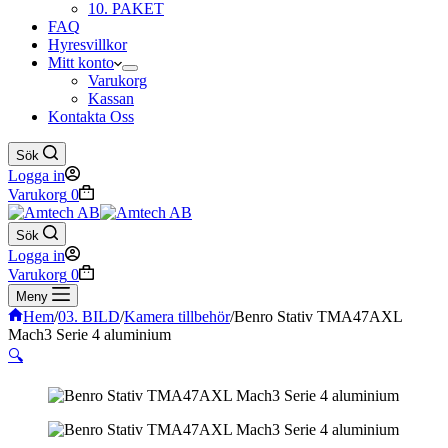
10. PAKET
FAQ
Hyresvillkor
Mitt konto
Varukorg
Kassan
Kontakta Oss
Sök
Logga in
Varukorg
0
Sök
Logga in
Varukorg
0
Meny
Hem
/
03. BILD
/
Kamera tillbehör
/
Benro Stativ TMA47AXL
Mach3 Serie 4 aluminium
🔍