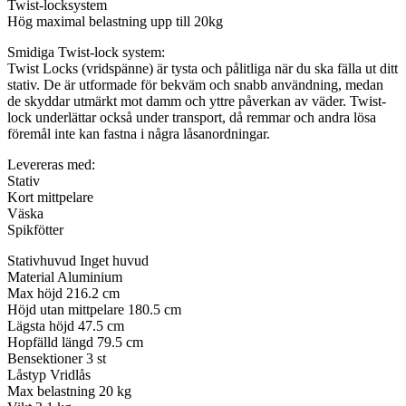
Twist-locksystem
Hög maximal belastning upp till 20kg
Smidiga Twist-lock system:
Twist Locks (vridspänne) är tysta och pålitliga när du ska fälla ut ditt
stativ. De är utformade för bekväm och snabb användning, medan
de skyddar utmärkt mot damm och yttre påverkan av väder. Twist-
lock underlättar också under transport, då remmar och andra lösa
föremål inte kan fastna i några låsanordningar.
Levereras med:
Stativ
Kort mittpelare
Väska
Spikfötter
Stativhuvud Inget huvud
Material Aluminium
Max höjd 216.2 cm
Höjd utan mittpelare 180.5 cm
Lägsta höjd 47.5 cm
Hopfälld längd 79.5 cm
Bensektioner 3 st
Låstyp Vridlås
Max belastning 20 kg