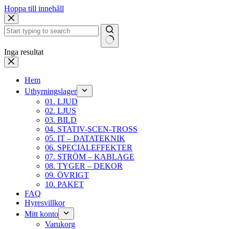
Hoppa till innehåll
Inga resultat
Hem
Uthyrningslager
01. LJUD
02. LJUS
03. BILD
04. STATIV-SCEN-TROSS
05. IT – DATATEKNIK
06. SPECIALEFFEKTER
07. STRÖM – KABLAGE
08. TYGER – DEKOR
09. ÖVRIGT
10. PAKET
FAQ
Hyresvillkor
Mitt konto
Varukorg