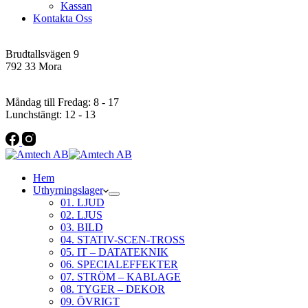
Kassan
Kontakta Oss
Addres
Brudtallsvägen 9
792 33 Mora
Öppettider
Måndag till Fredag: 8 - 17
Lunchstängt: 12 - 13
Hem
Uthyrningslager
01. LJUD
02. LJUS
03. BILD
04. STATIV-SCEN-TROSS
05. IT – DATATEKNIK
06. SPECIALEFFEKTER
07. STRÖM – KABLAGE
08. TYGER – DEKOR
09. ÖVRIGT