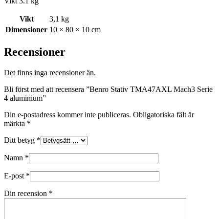
Vikt 3.1 kg
Vikt
3,1 kg
Dimensioner
10 × 80 × 10 cm
Recensioner
Det finns inga recensioner än.
Bli först med att recensera ”Benro Stativ TMA47AXL Mach3 Serie
4 aluminium”
Din e-postadress kommer inte publiceras.
Obligatoriska fält är
märkta
*
Ditt betyg
*
Namn
*
E-post
*
Din recension
*