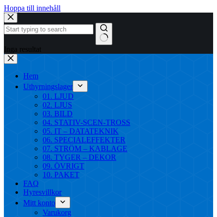
Hoppa till innehåll
Inga resultat
Hem
Uthyrningslager
01. LJUD
02. LJUS
03. BILD
04. STATIV-SCEN-TROSS
05. IT – DATATEKNIK
06. SPECIALEFFEKTER
07. STRÖM – KABLAGE
08. TYGER – DEKOR
09. ÖVRIGT
10. PAKET
FAQ
Hyresvillkor
Mitt konto
Varukorg