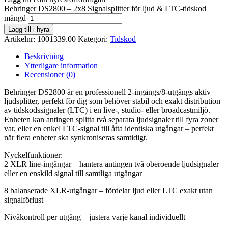
Behringer DS2800 – 2x8 Signalsplitter för ljud & LTC-tidskod
mängd
Lägg till i hyra
Artikelnr:
1001339.00
Kategori:
Tidskod
Beskrivning
Ytterligare information
Recensioner (0)
Behringer DS2800 är en professionell 2-ingångs/8-utgångs aktiv
ljudsplitter, perfekt för dig som behöver stabil och exakt distribution
av tidskodssignaler (LTC) i en live-, studio- eller broadcastmiljö.
Enheten kan antingen splitta två separata ljudsignaler till fyra zoner
var, eller en enkel LTC-signal till åtta identiska utgångar – perfekt
när flera enheter ska synkroniseras samtidigt.
Nyckelfunktioner:
2 XLR line-ingångar – hantera antingen två oberoende ljudsignaler
eller en enskild signal till samtliga utgångar
8 balanserade XLR-utgångar – fördelar ljud eller LTC exakt utan
signalförlust
Nivåkontroll per utgång – justera varje kanal individuellt