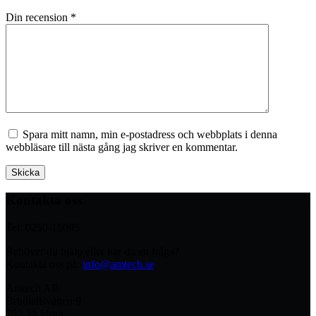
Din recension
*
Spara mitt namn, min e-postadress och webbplats i denna
webbläsare till nästa gång jag skriver en kommentar.
Skicka
Kontakta oss
Tel: 0250-15095
Behöver du hjälp eller har du en fråga?
Kontakta oss på:
info@amtech.se
Amtech AB
Brudtallsvägen 9
792 33 Mora