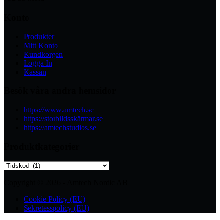
Konto
Produkter
Mitt Konto
Kundkorgen
Logga In
Kassan
Besök våra andra hemsidor
https://www.amtech.se
https://storbildsskärmar.se
https://amtechstudios.se
Produktkategorier
Copyright © 2026 - Amtech Nordic AB
Cookie Policy (EU)
Sekretesspolicy (EU)