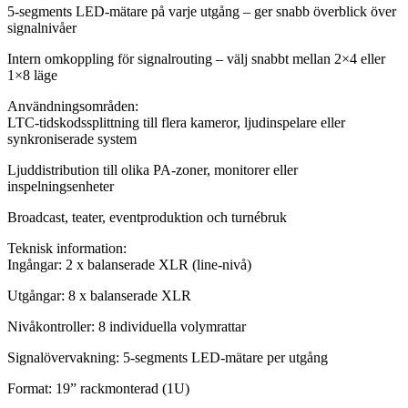
5-segments LED-mätare på varje utgång – ger snabb överblick över
signalnivåer
Intern omkoppling för signalrouting – välj snabbt mellan 2×4 eller
1×8 läge
Användningsområden:
LTC-tidskodssplittning till flera kameror, ljudinspelare eller
synkroniserade system
Ljuddistribution till olika PA-zoner, monitorer eller
inspelningsenheter
Broadcast, teater, eventproduktion och turnébruk
Teknisk information:
Ingångar: 2 x balanserade XLR (line-nivå)
Utgångar: 8 x balanserade XLR
Nivåkontroller: 8 individuella volymrattar
Signalövervakning: 5-segments LED-mätare per utgång
Format: 19” rackmonterad (1U)