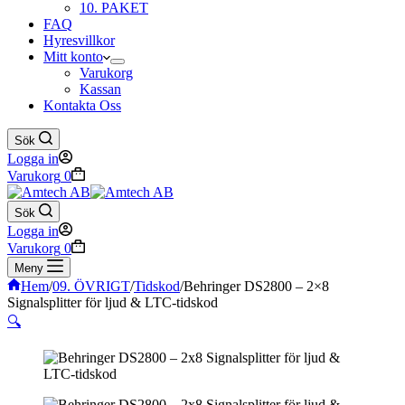
10. PAKET
FAQ
Hyresvillkor
Mitt konto
Varukorg
Kassan
Kontakta Oss
Sök
Logga in
Varukorg
0
Sök
Logga in
Varukorg
0
Meny
Hem
/
09. ÖVRIGT
/
Tidskod
/
Behringer DS2800 – 2×8
Signalsplitter för ljud & LTC-tidskod
🔍