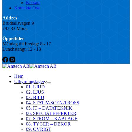
Kassan
Kontakta Oss
Addres
Brudtallsvägen 9
792 33 Mora
Öppettider
Måndag till Fredag: 8 - 17
Lunchstängt: 12 - 13
Hem
Uthyrningslager
01. LJUD
02. LJUS
03. BILD
04. STATIV-SCEN-TROSS
05. IT – DATATEKNIK
06. SPECIALEFFEKTER
07. STRÖM – KABLAGE
08. TYGER – DEKOR
09. ÖVRIGT