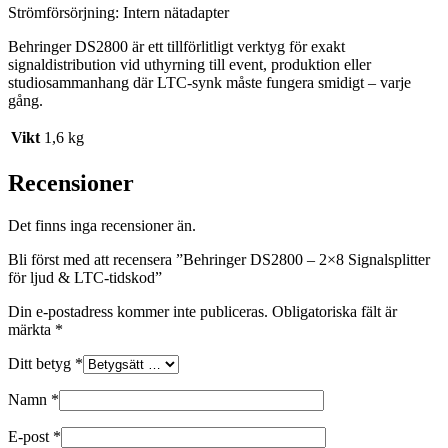
Strömförsörjning: Intern nätadapter
Behringer DS2800 är ett tillförlitligt verktyg för exakt
signaldistribution vid uthyrning till event, produktion eller
studiosammanhang där LTC-synk måste fungera smidigt – varje
gång.
Vikt
1,6 kg
Recensioner
Det finns inga recensioner än.
Bli först med att recensera ”Behringer DS2800 – 2×8 Signalsplitter
för ljud & LTC-tidskod”
Din e-postadress kommer inte publiceras.
Obligatoriska fält är
märkta
*
Ditt betyg
*
Namn
*
E-post
*