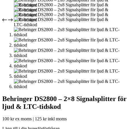
Behringer DS2800 – 2×8 Signalsplitter för
ljud & LTC-tidskod
100
kr
ex moms |
125
kr
inkl moms
Lägg till i din hyresförförfrågan