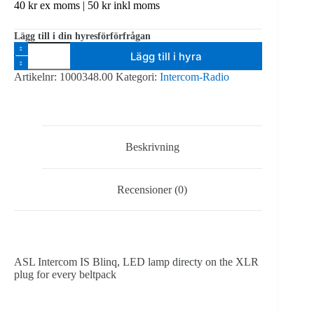
40
kr
ex moms |
50
kr
inkl moms
Lägg till i din hyresförförfrågan
ASL
Lägg till i hyra
Intercom
IS
Artikelnr:
1000348.00
Kategori:
Intercom-Radio
Blinq
-
LED
lamp
mängd
Beskrivning
Recensioner (0)
ASL Intercom IS Blinq, LED lamp directy on the XLR
plug for every beltpack