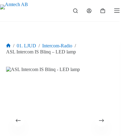
Hoppa
till
Varukorg
innehåll
/
01. LJUD
/
Intercom-Radio
/
Hem
ASL Intercom IS Blinq – LED lamp