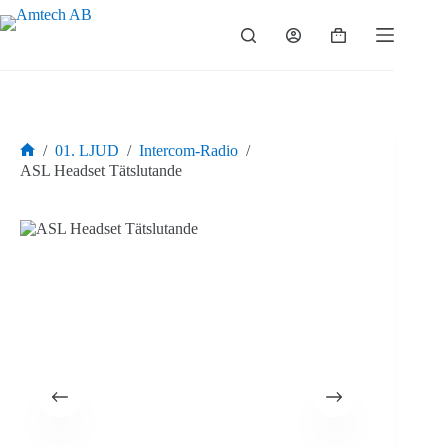
Hoppa
till
Varukorg
innehåll
/
01. LJUD
/
Intercom-Radio
/
Hem
ASL Headset Tätslutande