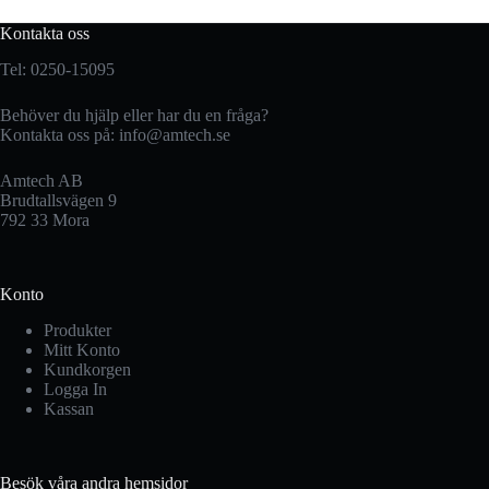
Kontakta oss
Tel: 0250-15095
Behöver du hjälp eller har du en fråga?
Kontakta oss på:
info@amtech.se
Amtech AB
Brudtallsvägen 9
792 33 Mora
Konto
Produkter
Mitt Konto
Kundkorgen
Logga In
Kassan
Besök våra andra hemsidor