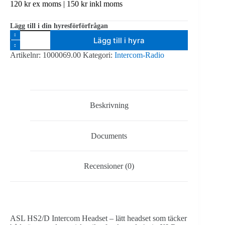
120
kr
ex moms |
150
kr
inkl moms
Lägg till i din hyresförförfrågan
ASL
Lägg till i hyra
Headset
Tätslutande
Artikelnr:
1000069.00
Kategori:
Intercom-Radio
mängd
Beskrivning
Documents
Recensioner (0)
ASL HS2/D Intercom Headset – lätt headset som täcker