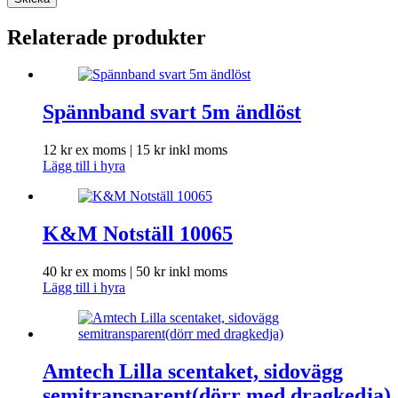
Relaterade produkter
Spännband svart 5m ändlöst
12
kr
ex moms |
15
kr
inkl moms
Lägg till i hyra
K&M Notställ 10065
40
kr
ex moms |
50
kr
inkl moms
Lägg till i hyra
Amtech Lilla scentaket, sidovägg
semitransparent(dörr med dragkedja)