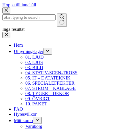
Hoppa till innehåll
Inga resultat
Hem
Uthyrningslager
01. LJUD
02. LJUS
03. BILD
04. STATIV-SCEN-TROSS
05. IT – DATATEKNIK
06. SPECIALEFFEKTER
07. STRÖM – KABLAGE
08. TYGER – DEKOR
09. ÖVRIGT
10. PAKET
FAQ
Hyresvillkor
Mitt konto
Varukorg