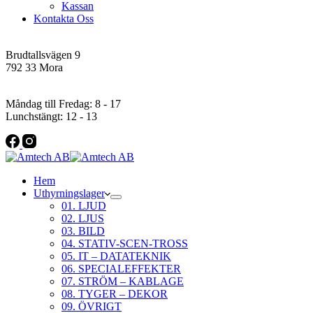
Kassan
Kontakta Oss
Addres
Brudtallsvägen 9
792 33 Mora
Öppettider
Måndag till Fredag: 8 - 17
Lunchstängt: 12 - 13
Hem
Uthyrningslager
01. LJUD
02. LJUS
03. BILD
04. STATIV-SCEN-TROSS
05. IT – DATATEKNIK
06. SPECIALEFFEKTER
07. STRÖM – KABLAGE
08. TYGER – DEKOR
09. ÖVRIGT