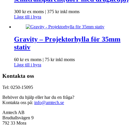
300
kr
ex moms |
375
kr
inkl moms
Lägg till i hyra
Gravity – Projektorhylla för 35mm
stativ
60
kr
ex moms |
75
kr
inkl moms
Lägg till i hyra
Kontakta oss
Tel: 0250-15095
Behöver du hjälp eller har du en fråga?
Kontakta oss på:
info@amtech.se
Amtech AB
Brudtallsvägen 9
792 33 Mora