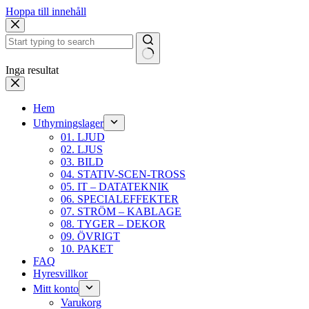
Hoppa till innehåll
Inga resultat
Hem
Uthyrningslager
01. LJUD
02. LJUS
03. BILD
04. STATIV-SCEN-TROSS
05. IT – DATATEKNIK
06. SPECIALEFFEKTER
07. STRÖM – KABLAGE
08. TYGER – DEKOR
09. ÖVRIGT
10. PAKET
FAQ
Hyresvillkor
Mitt konto
Varukorg