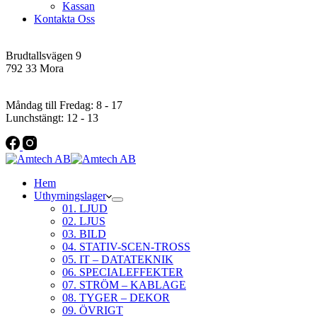
Kassan
Kontakta Oss
Addres
Brudtallsvägen 9
792 33 Mora
Öppettider
Måndag till Fredag: 8 - 17
Lunchstängt: 12 - 13
Hem
Uthyrningslager
01. LJUD
02. LJUS
03. BILD
04. STATIV-SCEN-TROSS
05. IT – DATATEKNIK
06. SPECIALEFFEKTER
07. STRÖM – KABLAGE
08. TYGER – DEKOR
09. ÖVRIGT