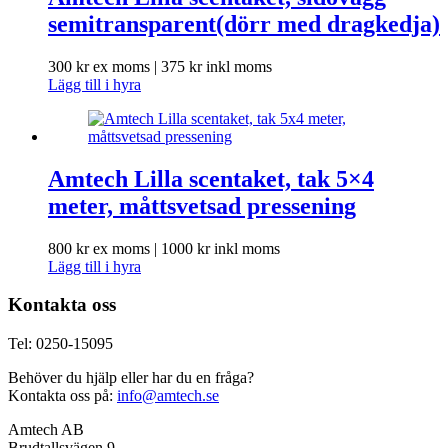
semitransparent(dörr med dragkedja)
300
kr
ex moms |
375
kr
inkl moms
Lägg till i hyra
Amtech Lilla scentaket, tak 5×4
meter, måttsvetsad pressening
800
kr
ex moms |
1000
kr
inkl moms
Lägg till i hyra
Kontakta oss
Tel: 0250-15095
Behöver du hjälp eller har du en fråga?
Kontakta oss på:
info@amtech.se
Amtech AB
Brudtallsvägen 9