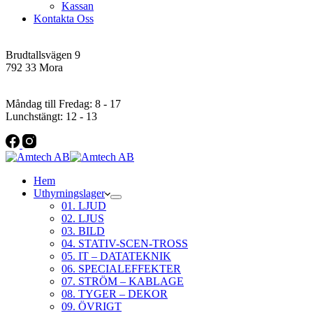
Kassan
Kontakta Oss
Addres
Brudtallsvägen 9
792 33 Mora
Öppettider
Måndag till Fredag: 8 - 17
Lunchstängt: 12 - 13
Hem
Uthyrningslager
01. LJUD
02. LJUS
03. BILD
04. STATIV-SCEN-TROSS
05. IT – DATATEKNIK
06. SPECIALEFFEKTER
07. STRÖM – KABLAGE
08. TYGER – DEKOR
09. ÖVRIGT