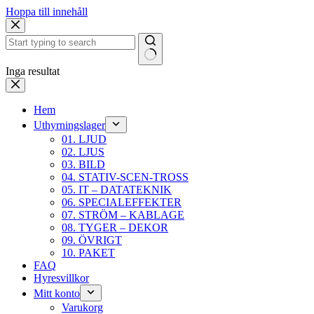
Hoppa till innehåll
Inga resultat
Hem
Uthyrningslager
01. LJUD
02. LJUS
03. BILD
04. STATIV-SCEN-TROSS
05. IT – DATATEKNIK
06. SPECIALEFFEKTER
07. STRÖM – KABLAGE
08. TYGER – DEKOR
09. ÖVRIGT
10. PAKET
FAQ
Hyresvillkor
Mitt konto
Varukorg