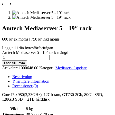
Amtech Mediaserver 5 – 19″ rack
600
kr
ex moms |
750
kr
inkl moms
Lägg till i din hyresförförfrågan
Amtech Mediaserver 5 - 19" rack mängd
Lägg till i hyra
Artikelnr:
1000648.00
Kategori:
Mediaserv / spelare
Beskrivning
Ytterligare information
Recensioner (0)
Core I7-x980(3,33GHz), 12Gb ram, GT730 2Gb, 80Gb SSD,
128GB SSD + 2TB hårddisk
Vikt
8 kg
Dimensioner
30 × 60 × 70 cm