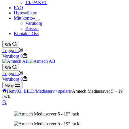
10. PAKET
FAQ
Hyresvillkor
Mitt konto
Varukorg
Kassan
Kontakta Oss
Sök
Logga in
Varukorg
0
Sök
Logga in
Varukorg
0
Meny
Hem
/
03. BILD
/
Mediaserv / spelare
/
Amtech Mediaserver 5 – 19″
rack
🔍