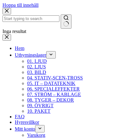
Hoppa till innehåll
Inga resultat
Hem
Uthyrningslager
01. LJUD
02. LJUS
03. BILD
04. STATIV-SCEN-TROSS
05. IT – DATATEKNIK
06. SPECIALEFFEKTER
07. STRÖM – KABLAGE
08. TYGER – DEKOR
09. ÖVRIGT
10. PAKET
FAQ
Hyresvillkor
Mitt konto
Varukorg