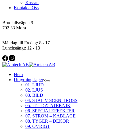
Kassan
Kontakta Oss
Addres
Brudtallsvägen 9
792 33 Mora
Öppettider
Måndag till Fredag: 8 - 17
Lunchstängt: 12 - 13
Hem
Uthyrningslager
01. LJUD
02. LJUS
03. BILD
04. STATIV-SCEN-TROSS
05. IT – DATATEKNIK
06. SPECIALEFFEKTER
07. STRÖM – KABLAGE
08. TYGER – DEKOR
09. ÖVRIGT