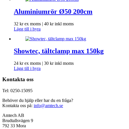
Aluminiumrör Ø50 200cm
32
kr
ex moms |
40
kr
inkl moms
Lägg till i hyra
Showtec, tältclamp max 150kg
24
kr
ex moms |
30
kr
inkl moms
Lägg till i hyra
Kontakta oss
Tel: 0250-15095
Behöver du hjälp eller har du en fråga?
Kontakta oss på:
info@amtech.se
Amtech AB
Brudtallsvägen 9
792 33 Mora