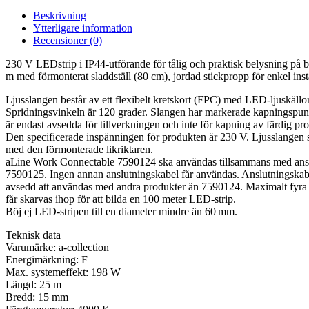
Beskrivning
Ytterligare information
Recensioner (0)
230 V LEDstrip i IP44-utförande för tålig och praktisk belysning på 
m med förmonterat sladdställ (80 cm), jordad stickpropp för enkel inst
Ljusslangen består av ett flexibelt kretskort (FPC) med LED-ljuskäl
Spridningsvinkeln är 120 grader. Slangen har markerade kapningspun
är endast avsedda för tillverkningen och inte för kapning av färdig pr
Den specificerade inspänningen för produkten är 230 V. Ljusslangen 
med den förmonterade likriktaren.
aLine Work Connectable 7590124 ska användas tillsammans med ans
7590125. Ingen annan anslutningskabel får användas. Anslutningskabe
avsedd att användas med andra produkter än 7590124. Maximalt fyr
får skarvas ihop för att bilda en 100 meter LED-strip.
Böj ej LED-stripen till en diameter mindre än 60 mm.
Teknisk data
Varumärke: a-collection
Energimärkning: F
Max. systemeffekt: 198 W
Längd: 25 m
Bredd: 15 mm