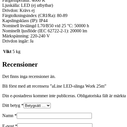
Färgtemperatur: 4000 K
Ljuskälla: LED (ej utbytbar)
Drivdon: Krävs ej
Färgtolkningsindex (CRI/Ra): 80-89
Kapslingsklass (IP): IP44
Nominell livslängd L70/B50 vid 25 °C: 50000 h
Nominellt ljusflöde (IEC 62722-2-1): 20000 lm
Märkspänning: 220-240 V
Drivdon ingår: Ja
Vikt
5 kg
Recensioner
Det finns inga recensioner än.
Bli först med att recensera ”aLine LED-slinga Work 25m”
Din e-postadress kommer inte publiceras.
Obligatoriska fält är märkta
Ditt betyg
*
Namn
*
E-post
*