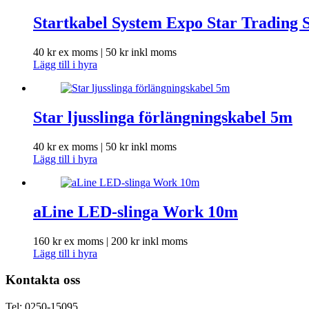
Startkabel System Expo Star Trading 
40
kr
ex moms |
50
kr
inkl moms
Lägg till i hyra
Star ljusslinga förlängningskabel 5m
40
kr
ex moms |
50
kr
inkl moms
Lägg till i hyra
aLine LED-slinga Work 10m
160
kr
ex moms |
200
kr
inkl moms
Lägg till i hyra
Kontakta oss
Tel: 0250-15095