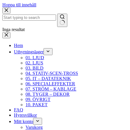
Hoppa till innehåll
Inga resultat
Hem
Uthyrningslager
01. LJUD
02. LJUS
03. BILD
04. STATIV-SCEN-TROSS
05. IT – DATATEKNIK
06. SPECIALEFFEKTER
07. STRÖM – KABLAGE
08. TYGER – DEKOR
09. ÖVRIGT
10. PAKET
FAQ
Hyresvillkor
Mitt konto
Varukorg