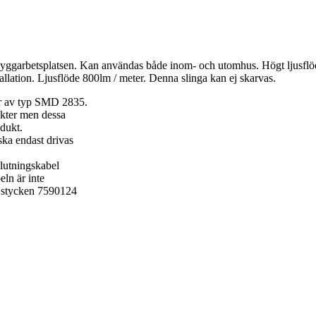
byggarbetsplatsen. Kan användas både inom- och utomhus. Högt ljusflöd
allation. Ljusflöde 800lm / meter. Denna slinga kan ej skarvas.
lor av typ SMD 2835.
kter men dessa
odukt.
ska endast drivas
lutningskabel
ln är inte
a stycken 7590124