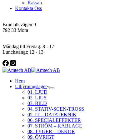
Kassan
Kontakta Oss
Addres
Brudtallsvägen 9
792 33 Mora
Öppettider
Måndag till Fredag: 8 - 17
Lunchstängt: 12 - 13
Hem
Uthyrningslager
01. LJUD
02. LJUS
03. BILD
04. STATIV-SCEN-TROSS
05. IT – DATATEKNIK
06. SPECIALEFFEKTER
07. STRÖM – KABLAGE
08. TYGER – DEKOR
09. ÖVRIGT