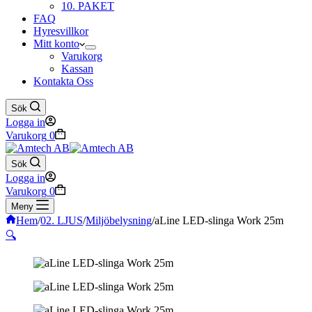
10. PAKET
FAQ
Hyresvillkor
Mitt konto
Varukorg
Kassan
Kontakta Oss
Sök
Logga in
Varukorg
0
Sök
Logga in
Varukorg
0
Meny
Hem
/
02. LJUS
/
Miljöbelysning
/
aLine LED-slinga Work 25m
🔍