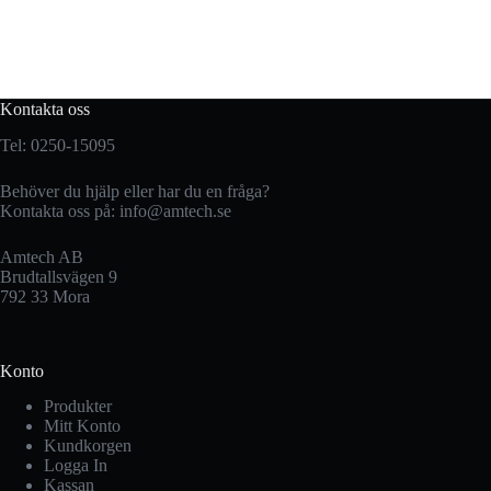
Kontakta oss
Tel: 0250-15095
Behöver du hjälp eller har du en fråga?
Kontakta oss på:
info@amtech.se
Amtech AB
Brudtallsvägen 9
792 33 Mora
Konto
Produkter
Mitt Konto
Kundkorgen
Logga In
Kassan