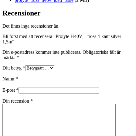
prolyte_truss_h40v_load_table
(2 MB)
Recensioner
Det finns inga recensioner än.
Bli först med att recensera ”Prolyte H40V – tross 4-kant silver –
1,5m”
Din e-postadress kommer inte publiceras.
Obligatoriska fält är
märkta
*
Ditt betyg
*
Namn
*
E-post
*
Din recension
*