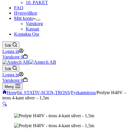
10. PAKET
FAQ
Hyresvillkor
Mitt konto
Varukorg
Kassan
Kontakta Oss
Sök
Logga in
Varukorg
0
Sök
Logga in
Varukorg
0
Meny
Hem
/
04. STATIV-SCEN-TROSS
/
Fyrkantstross
/
Prolyte H40V –
tross 4-kant silver – 1,5m
🔍