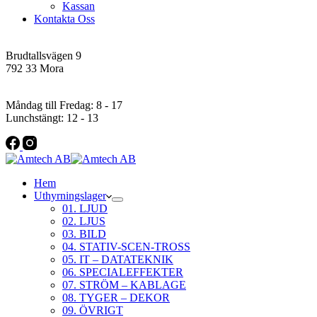
Kassan
Kontakta Oss
Addres
Brudtallsvägen 9
792 33 Mora
Öppettider
Måndag till Fredag: 8 - 17
Lunchstängt: 12 - 13
Hem
Uthyrningslager
01. LJUD
02. LJUS
03. BILD
04. STATIV-SCEN-TROSS
05. IT – DATATEKNIK
06. SPECIALEFFEKTER
07. STRÖM – KABLAGE
08. TYGER – DEKOR
09. ÖVRIGT