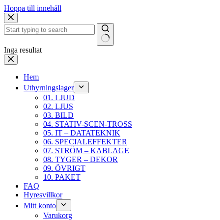
Hoppa till innehåll
Inga resultat
Hem
Uthyrningslager
01. LJUD
02. LJUS
03. BILD
04. STATIV-SCEN-TROSS
05. IT – DATATEKNIK
06. SPECIALEFFEKTER
07. STRÖM – KABLAGE
08. TYGER – DEKOR
09. ÖVRIGT
10. PAKET
FAQ
Hyresvillkor
Mitt konto
Varukorg